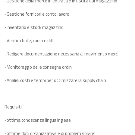
-Gestione della merce in entrata e in uscita dal magazzino
-Gestione fornitori e conto lavoro
-Inventario e stock magazzino
-Verifica bolle, codici e ddt
-Redigere documentazione necessaria al movimento merci
-Monitoraggio delle consegne ordini
-Analisi costi e tempi per ottimizzare la supply chain
Requisiti:
-ottima conoscenza lingua inglese
-ottime doti organizzative e di problem solving